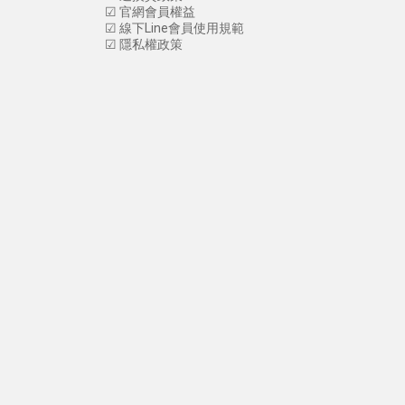
☑
官網會員權益
☑
線下Line會員使用規範
☑
隱私權政策