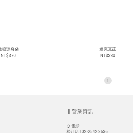
焦糖瑪奇朵
達克瓦茲
NT$370
NT$380
1
▎營業資訊
○ 電話
松江店 | 02-2542 3636