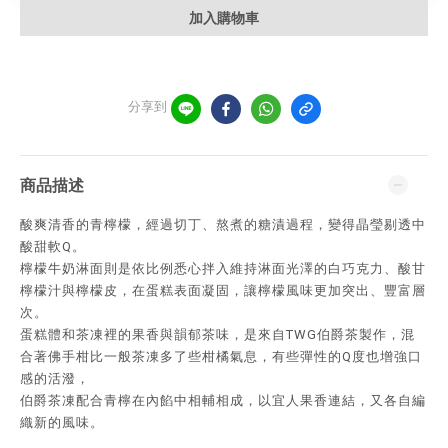
加入購物車
分享到
商品描述
酸爽清香的青檸檬，經過切丁、熬煮的糖漬過程，變得晶瑩剔透中
酸甜軟Q。
檸檬牛奶淋面則是依比例悉心拌入維持淋面光澤的白巧克力、酸甘
檸檬汁與檸檬皮，在蛋糕表面凝固，讓檸檬風味更加突出、豐富層
次。
蛋糕體和茶凍裡的果香與韻郁茶味，是來自TWG伯爵茶製作，混
合著佛手柑比一般茶凍多了些柑橘氣息，有些彈性的Q度也增強口
感的活潑，
伯爵茶凍配合青檸在內餡中相輔相成，以宜人果香連結，又各自編
織新的風味。