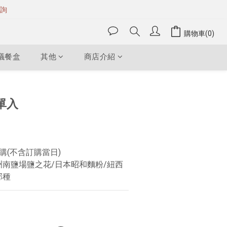
詢
購物車(0)
議餐盒
其他
商店介紹
單入
購(不含訂購當日)
洲南鹽場鹽之花/日本昭和麵粉/紐西
邦種