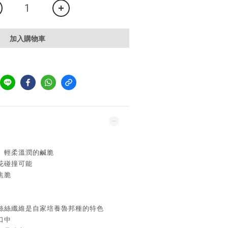
加入購物車
】輕柔溫潤的鹹脆
花碰撞可能
焦脆
絲絲纖維是自家培養魯邦種的特色
口中