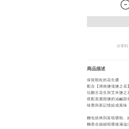
分享到
商品描述
保留顆粒的花生醬
配合【洲南鹽場鹽之花
玩翻古花生與艾米鹽之
搭配底層因鹽奶油鹹甜
味覺與新記憶組成風味
麵包烘烤則富咀嚼勁、
麵香在細細咀嚼後滿溢