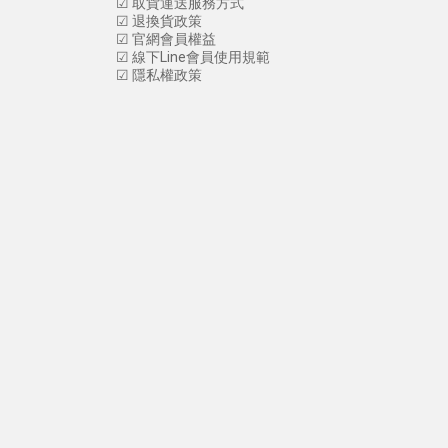
☑
取貨運送服務方式
☑
退換貨政策
☑
官網會員權益
☑
線下Line會員使用規範
☑
隱私權政策