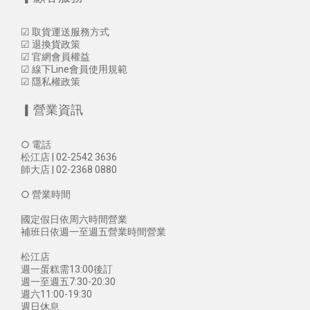
☑
取貨運送服務方式
☑
退換貨政策
☑
官網會員權益
☑
線下Line會員使用規範
☑
隱私權政策
▎營業資訊
○ 電話
松江店 | 02-2542 3636
師大店 | 02-2368 0880
○ 營業時間
國定假日依周六時間營業
補班日依週一至週五營業時間營業
松江店
週一蛋糕需13:00後訂
週一至週五7:30-20:30
週六11:00-19:30
週日休息