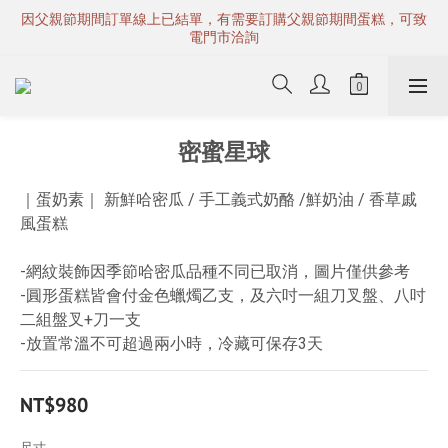
因父親節期間訂單線上已結單，有需要訂購父親節期間蛋糕，可致
電門市洽詢
密蜜星球
｜蛋奶素｜ 新鮮哈密瓜 / 手工義式奶酪 /鮮奶油 / 香草戚
風蛋糕
-網紋裝飾因季節哈密瓜品種不同已取消，圖片僅供參考
-圓形蛋糕皆會付金色蠟燭乙支，及六吋一組刀叉盤、八吋
二組盤叉+刀一支
-放置常溫不可超過兩小時，冷藏可保存3天
NT$980
尺寸